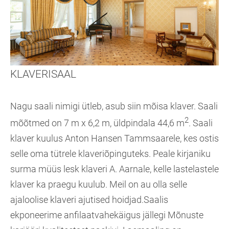
KLAVERISAAL
Nagu saali nimigi ütleb, asub siin mõisa klaver. Saali
2
mõõtmed on 7 m x 6,2 m, üldpindala 44,6 m
. Saali
klaver kuulus Anton Hansen Tammsaarele, kes ostis
selle oma tütrele klaveriõpinguteks. Peale kirjaniku
surma müüs lesk klaveri A. Aarnale, kelle lastelastele
klaver ka praegu kuulub. Meil on au olla selle
ajaloolise klaveri ajutised hoidjad.Saalis
ekponeerime anfilaatvahekäigus jällegi Mõnuste