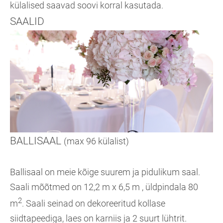
külalised saavad soovi korral kasutada.
SAALID
BALLISAAL
(max 96 külalist)
Ballisaal on meie kõige suurem ja pidulikum saal.
Saali mõõtmed on 12,2 m x 6,5 m , üldpindala 80
2
m
. Saali seinad on dekoreeritud kollase
siidtapeediga, laes on karniis ja 2 suurt lühtrit.