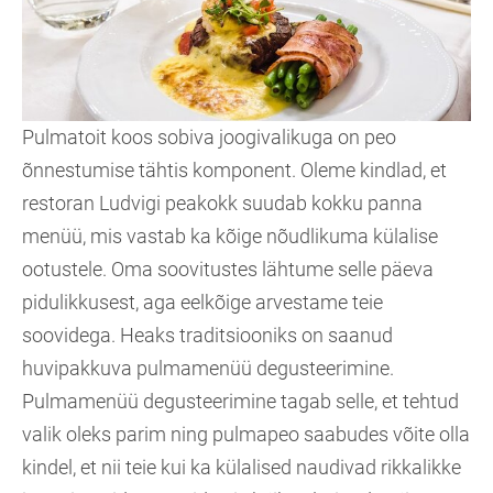
Pulmatoit koos sobiva joogivalikuga on peo
õnnestumise tähtis komponent. Oleme kindlad, et
restoran Ludvigi peakokk suudab kokku panna
menüü, mis vastab ka kõige nõudlikuma külalise
ootustele. Oma soovitustes lähtume selle päeva
pidulikkusest, aga eelkõige arvestame teie
soovidega. Heaks traditsiooniks on saanud
huvipakkuva pulmamenüü degusteerimine.
Pulmamenüü degusteerimine tagab selle, et tehtud
valik oleks parim ning pulmapeo saabudes võite olla
kindel, et nii teie kui ka külalised naudivad rikkalikke