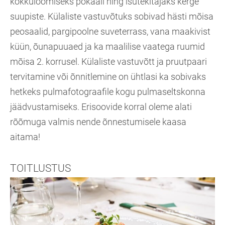
kokkulöömiseks pokaali ning isutekitajaks kerge
suupiste. Külaliste vastuvõtuks sobivad hästi mõisa
peosaalid, pargipoolne suveterrass, vana maakivist
küün, õunapuuaed ja ka maalilise vaatega ruumid
mõisa 2. korrusel. Külaliste vastuvõtt ja pruutpaari
tervitamine või õnnitlemine on ühtlasi ka sobivaks
hetkeks pulmafotograafile kogu pulmaseltskonna
jäädvustamiseks. Erisoovide korral oleme alati
rõõmuga valmis nende õnnestumisele kaasa
aitama!
TOITLUSTUS