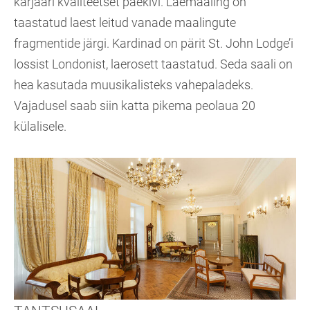
karjääri kvaliteetset paekivi. Laemaaling on
taastatud laest leitud vanade maalingute
fragmentide järgi. Kardinad on pärit St. John Lodge’i
lossist Londonist, laerosett taastatud. Seda saali on
hea kasutada muusikalisteks vahepaladeks.
Vajadusel saab siin katta pikema peolaua 20
külalisele.