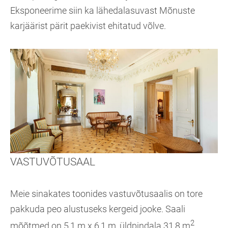
Eksponeerime siin ka lähedalasuvast Mõnuste
karjäärist pärit paekivist ehitatud võlve.
VASTUVÕTUSAAL
Meie sinakates toonides vastuvõtusaalis on tore
pakkuda peo alustuseks kergeid jooke. Saali
2
mõõtmed on 5,1 m x 6,1 m, üldpindala 31,8 m
.