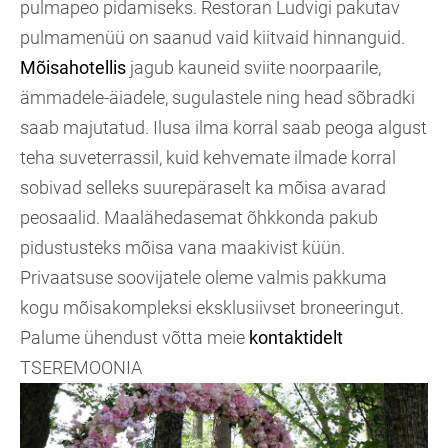
pulmapeo pidamiseks. Restoran Ludvigi pakutav
pulmamenüü on saanud vaid kiitvaid hinnanguid.
Mõisahotellis
jagub kauneid sviite noorpaarile,
ämmadele-äiadele, sugulastele ning head sõbradki
saab majutatud. Ilusa ilma korral saab peoga algust
teha suveterrassil, kuid kehvemate ilmade korral
sobivad selleks suurepäraselt ka mõisa avarad
peosaalid. Maalähedasemat õhkkonda pakub
pidustusteks mõisa vana maakivist küün.
Privaatsuse soovijatele oleme valmis pakkuma
kogu mõisakompleksi eksklusiivset broneeringut.
Palume ühendust võtta meie
kontaktidelt
TSEREMOONIA