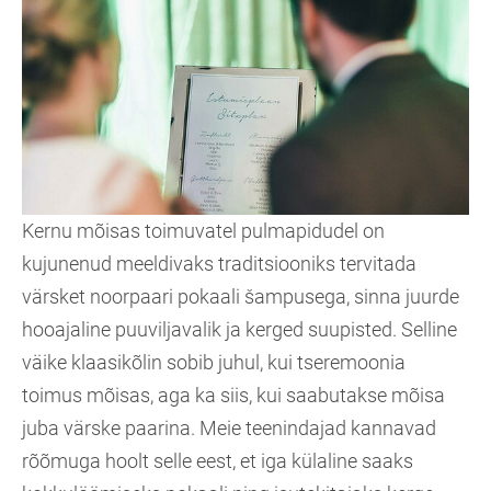
Kernu mõisas toimuvatel pulmapidudel on
kujunenud meeldivaks traditsiooniks tervitada
värsket noorpaari pokaali šampusega, sinna juurde
hooajaline puuviljavalik ja kerged suupisted. Selline
väike klaasikõlin sobib juhul, kui tseremoonia
toimus mõisas, aga ka siis, kui saabutakse mõisa
juba värske paarina. Meie teenindajad kannavad
rõõmuga hoolt selle eest, et iga külaline saaks