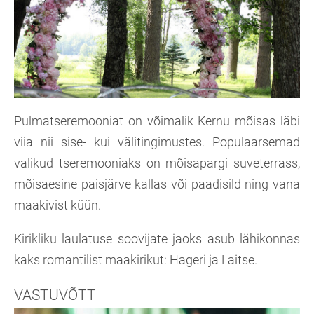
Pulmatseremooniat on võimalik Kernu mõisas läbi
viia nii sise- kui välitingimustes. Populaarsemad
valikud tseremooniaks on mõisapargi suveterrass,
mõisaesine paisjärve kallas või paadisild ning vana
maakivist küün.
Kirikliku laulatuse soovijate jaoks asub lähikonnas
kaks romantilist maakirikut: Hageri ja Laitse.
VASTUVÕTT