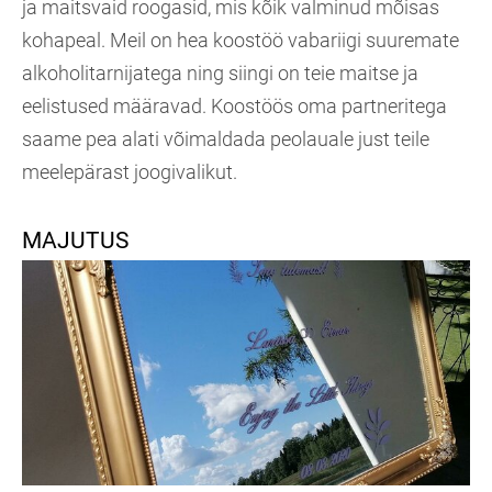
ja maitsvaid roogasid, mis kõik valminud mõisas
kohapeal. Meil on hea koostöö vabariigi suuremate
alkoholitarnijatega ning siingi on teie maitse ja
eelistused määravad. Koostöös oma partneritega
saame pea alati võimaldada peolauale just teile
meelepärast joogivalikut.
MAJUTUS