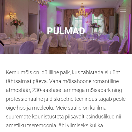
PULMAD
Kernu mõis on idülliline paik, kus tähistada elu üht
tähtsaimat päeva. Vana mõisahoone romantiline
atmosfäär, 230-aastase tammega mõisapark ning
professionaalne ja diskreetne teenindus tagab peole
õige hoo ja meeleolu. Meie saalid on ka ilma
suuremate kaunistusteta piisavalt esinduslikud nii
ametliku tseremoonia läbi viimiseks kui ka