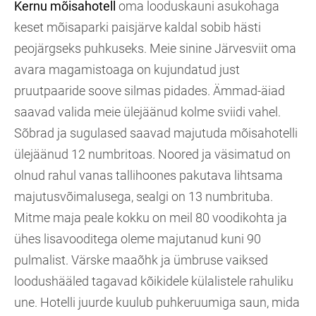
Kernu mõisahotell
oma looduskauni asukohaga
keset mõisaparki paisjärve kaldal sobib hästi
peojärgseks puhkuseks. Meie sinine Järvesviit oma
avara magamistoaga on kujundatud just
pruutpaaride soove silmas pidades. Ämmad-äiad
saavad valida meie ülejäänud kolme sviidi vahel.
Sõbrad ja sugulased saavad majutuda mõisahotelli
ülejäänud 12 numbritoas. Noored ja väsimatud on
olnud rahul vanas tallihoones pakutava lihtsama
majutusvõimalusega, sealgi on 13 numbrituba.
Mitme maja peale kokku on meil 80 voodikohta ja
ühes lisavooditega oleme majutanud kuni 90
pulmalist. Värske maaõhk ja ümbruse vaiksed
loodushääled tagavad kõikidele külalistele rahuliku
une. Hotelli juurde kuulub puhkeruumiga saun, mida