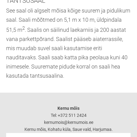
TANTSUSAAL
See saal oli algselt mõisa kõige suurem ja pidulikum
saal. Saali mõõtmed on 5,1 m x 10 m, üldpindala
2
51,5 m
. Saalis on säilinud laekarniis ja 200 aastat
vana parkettpõrand. Saalist pääseb aiaterrassile,
mis muudab suvel saali kasutamise eriti
nauditavaks. Saali saab katta pika peolaua kuni 40
inimesele. Suuremate pidude korral on saali hea
kasutada tantsusaalina.
Kernu mõis
Tel: +372 511 2424
kernumois@kernumois.ee
Kernu mõis, Kohatu küla, Saue vald, Harjumaa.